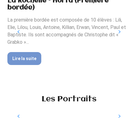
La Rochelle – Horta (Première
Qu
bordée)
b
La première bordée est composée de 10 élèves : Lili,
Elie, Lilou, Louis, Antoine, Killian, Erwan, Vincent, Paul et
Baptiste. Ils sont accompagnés de Christophe dit «
Grabko »...
Lire la suite
L
Les Portraits
Portrait de Vincent